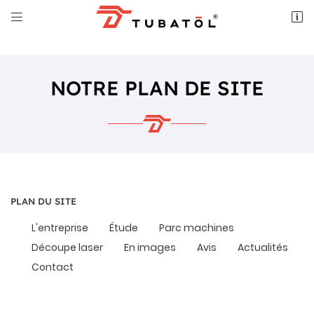


5 rue de la Vigne
79500 SAINT LÉGER DE LA MARTINIÈRE
05 49 29 96 67
NOTRE PLAN DE SITE
PLAN DU SITE
Adresse email de réception

L'entreprise
Étude
Parc machines
Découpe laser
En images
Avis
Actualités
Recopier le code ci-contre

Contact
Rafraîchir le captcha
