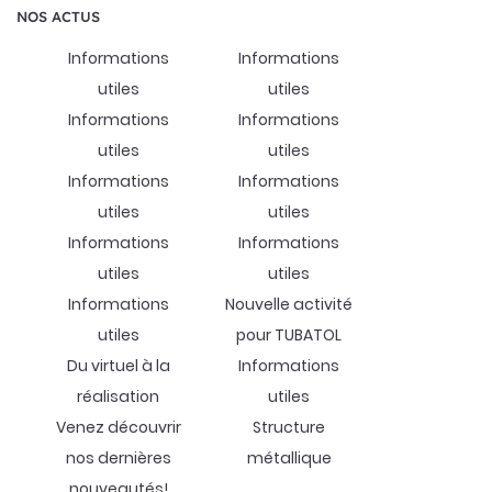
NOS ACTUS
Informations
Informations
utiles
utiles
En cochant cette case, vous consentez à recevoir nos propositions
commerciales à l'adresse email indiqué ci-dessus. Vous pouvez vous
Informations
Informations
désinscrire à tout moment en utilisant
le formulaire de désinscription
.
utiles
utiles
L'ENTREPRISE
Inscription
UNE QUESTION
Informations
Informations
ÉTUDE
utiles
utiles
Informations
Informations
05 49 29 96 6
ARC MACHINES
utiles
utiles
Informations
Nouvelle activité
ÉCOUPE LASER
REJOIGNEZ-NOU
utiles
pour TUBATOL
Du virtuel à la
Informations
EN IMAGES
réalisation
utiles
AVIS
Venez découvrir
Structure
RESTEZ INFO
nos dernières
métallique
ACTUALITÉS
nouveautés!