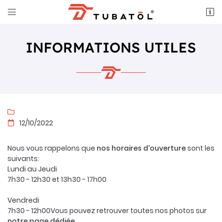


5 rue de la Vigne
79500 SAINT LÉGER DE LA MARTINIÈRE
05 49 29 96 67
INFORMATIONS UTILES

12/10/2022

Nous vous rappelons que
nos horaires d'ouverture
sont les
Adresse email de réception

suivants:
Lundi au Jeudi
7h30 - 12h30 et 13h30 - 17h00
Recopier le code ci-contre

Vendredi
Rafraîchir le captcha

7h30 - 12h00Vous pouvez retrouver toutes nos photos sur
notre page dédiée.