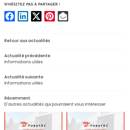
N'HÉSITEZ PAS À PARTAGER !
ÉTUDE
05 49 29 96 6
ARC MACHINES
ÉCOUPE LASER
REJOIGNEZ-NOU
Retour aux actualités
EN IMAGES
Actualité précédente
Informations utiles
AVIS
RESTEZ INFO
Actualité suivante
ACTUALITÉS
Informations utiles
Inscription Newsl
CONTACT
Récemment
D'autres actualités qui pourraient vous intéresser