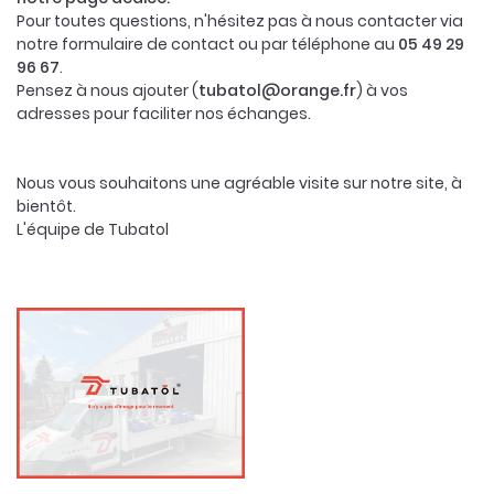
Pour toutes questions, n'hésitez pas à nous contacter via
notre formulaire de contact ou par téléphone au
05 49 29
96 67
.
Pensez à nous ajouter (
tubatol@orange.fr
) à vos
En cochant cette case, vous consentez à recevoir nos propositions
adresses pour faciliter nos échanges.
commerciales à l'adresse email indiqué ci-dessus. Vous pouvez vous
désinscrire à tout moment en utilisant
le formulaire de désinscription
.
Inscription
Nous vous souhaitons une agréable visite sur notre site, à
bientôt.
L'équipe de Tubatol
L'ENTREPRISE
UNE QUESTION