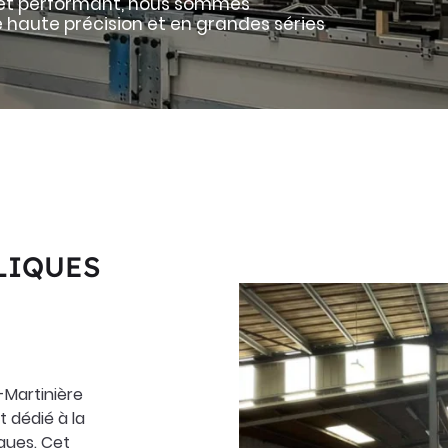
et performant, nous sommes
 haute précision et en grandes séries
tions
ez vous
ription
.
LIQUES
-Martinière
 dédié à la
ques. Cet