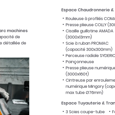
Espace Chaudronnerie & 
Rouleuse à profilés COM
Presse plieuse COLLY (3
arc machines
Cisaille guillotine AMADA
apacité de
(3000x13mm)
te détaillée de
Scie à ruban PROMAC
(capacité 300x300mm)
Perceuse radiale SYDERI
Poinçonneuse
Presse plieuse numériq
(3000x160t)
Cintreuse par enroulem
numérique Mingory (cap
max tube Ø76mm)
Espace Tuyauterie & Tra
3 Scies coupe-tube
F