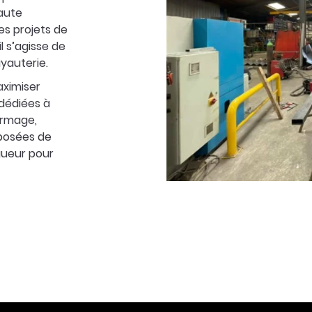
aute
es projets de
l s’agisse de
yauterie.
aximiser
 dédiées à
ormage,
posées de
igueur pour