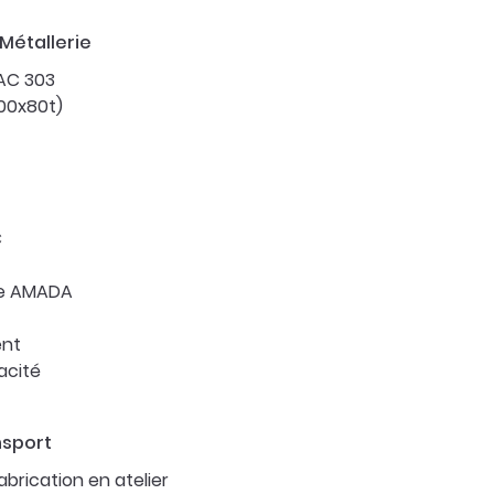
Métallerie
AC 303
000x80t)
C
ue AMADA
ent
acité
nsport
abrication en atelier